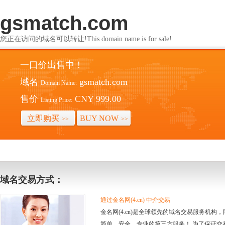
gsmatch.com
您正在访问的域名可以转让!This domain name is for sale!
一口价出售中！
域名
gsmatch.com
Domain Name:
售价
CNY 999.00
Listing Price:
立即购买
BUY NOW
>>
>>
域名交易方式：
通过金名网(4.cn) 中介交易
金名网(4.cn)是全球领先的域名交易服务机
简单、安全、专业的第三方服务！ 为了保证交