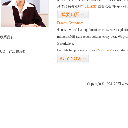
具体交易流程可
“点击这里”
查看或咨询support@
我要购买
>>
Process Overview:
4.cn is a world leading domain escrow service plat
million RMB transaction volume every year. We promi
联系我们
5 workdays.
For detailed process, you can
“visit here”
or contact
QQ：2726103981
BUY NOW
>>
Copyright © 1998 -2025 www